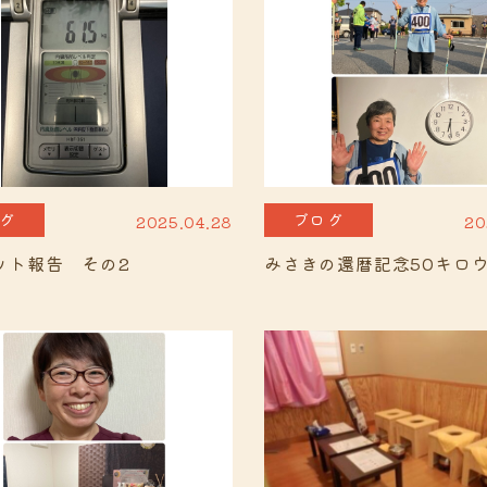
グ
ブログ
2025.04.28
20
ット報告 その2
みさきの還暦記念50キロ