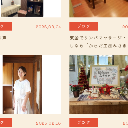
グ
ブログ
2025.03.04
20
の声
東金でリンパマッサージ・
しなら「からだ工房みさき
グ
ブログ
2025.02.18
20