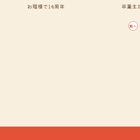
お陰様で14周年
卒業生
前へ